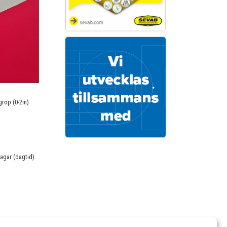
 grop (0-2m)
rdagar (dagtid).