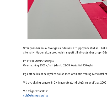
Strängnäs har en av Sveriges modernaste truppgymnastikhall. I hallen f
alternativt öppen skumgrop och trampett till höj-/sänkbar grop (0-2
Pris: 900:-/timme hallhyra
Övernattning 2500:- /natt (dvs kl 22-08, övrig tid 900kr/h)
Pga att hallen är så mycket bokad med ordinarie träningsverksamhet f
Vid avbokning senare än 2 v innan utsatt tid utgår en avgift på 2000 
Vid frågor kontakta:
sgf@strangnasgf.se