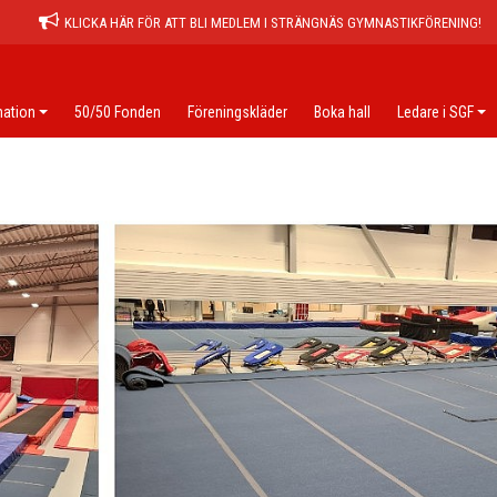
KLICKA HÄR FÖR ATT BLI MEDLEM I STRÄNGNÄS GYMNASTIKFÖRENING!
ation
50/50 Fonden
Föreningskläder
Boka hall
Ledare i SGF