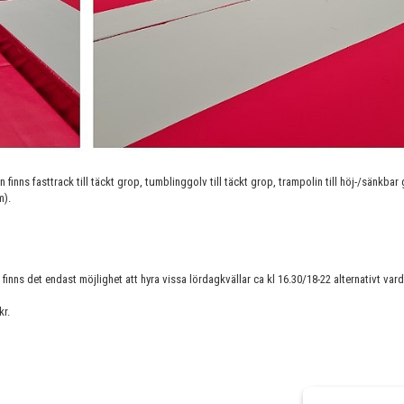
inns fasttrack till täckt grop, tumblinggolv till täckt grop, trampolin till höj-/sänkbar
m).
inns det endast möjlighet att hyra vissa lördagkvällar ca kl 16.30/18-22 alternativt va
kr.