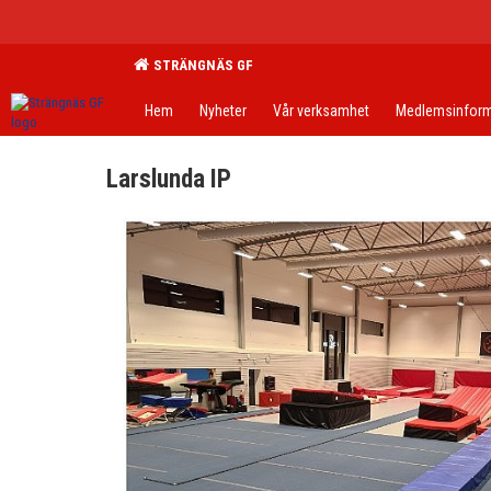
STRÄNGNÄS GF
Hem
Nyheter
Vår verksamhet
Medlemsinform
Larslunda IP