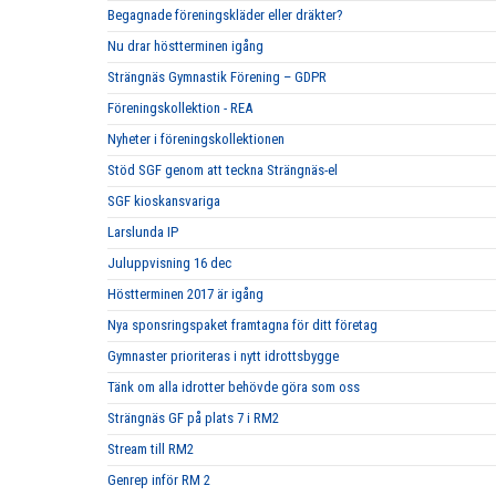
Begagnade föreningskläder eller dräkter?
Nu drar höstterminen igång
Strängnäs Gymnastik Förening – GDPR
Föreningskollektion - REA
Nyheter i föreningskollektionen
Stöd SGF genom att teckna Strängnäs-el
SGF kioskansvariga
Larslunda IP
Juluppvisning 16 dec
Höstterminen 2017 är igång
Nya sponsringspaket framtagna för ditt företag
Gymnaster prioriteras i nytt idrottsbygge
Tänk om alla idrotter behövde göra som oss
Strängnäs GF på plats 7 i RM2
Stream till RM2
Genrep inför RM 2