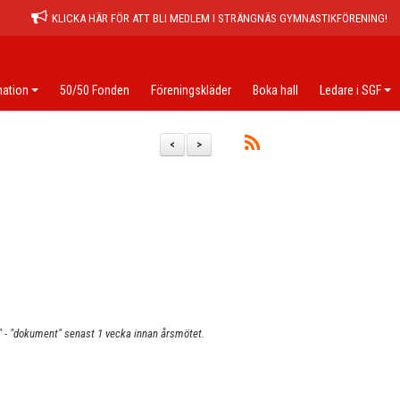
KLICKA HÄR FÖR ATT BLI MEDLEM I STRÄNGNÄS GYMNASTIKFÖRENING!
ation
50/50 Fonden
Föreningskläder
Boka hall
Ledare i SGF
<
>
- "dokument" senast 1 vecka innan årsmötet.