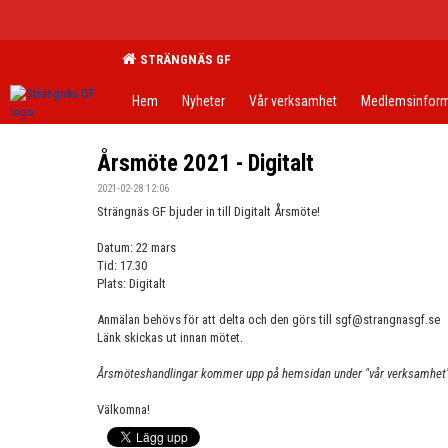
STRÄNGNÄS GF
Hem
Nyheter
Vår verksamhet
Medlemsinform
Årsmöte 2021 - Digitalt
2021-02-28 12:06
Strängnäs GF bjuder in till Digitalt Årsmöte!
Datum: 22 mars
Tid: 17.30
Plats: Digitalt
Anmälan behövs för att delta och den görs till sgf@strangnasgf.se
Länk skickas ut innan mötet.
Årsmöteshandlingar kommer upp på hemsidan under "vår verksamhet" 
Välkomna!