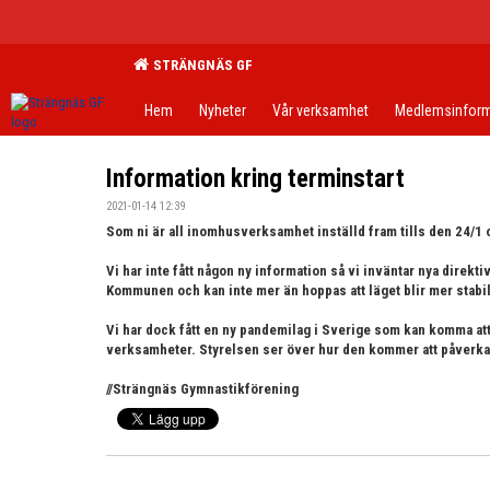
STRÄNGNÄS GF
Hem
Nyheter
Vår verksamhet
Medlemsinform
Information kring terminstart
2021-01-14 12:39
Som ni är all inomhusverksamhet inställd fram tills den 24/1 o
Vi har inte fått någon ny information så vi inväntar nya direk
Kommunen och kan inte mer än hoppas att läget blir mer stabilt
Vi har dock fått en ny pandemilag i Sverige som kan komma att
verksamheter. Styrelsen ser över hur den kommer att påverk
//Strängnäs Gymnastikförening