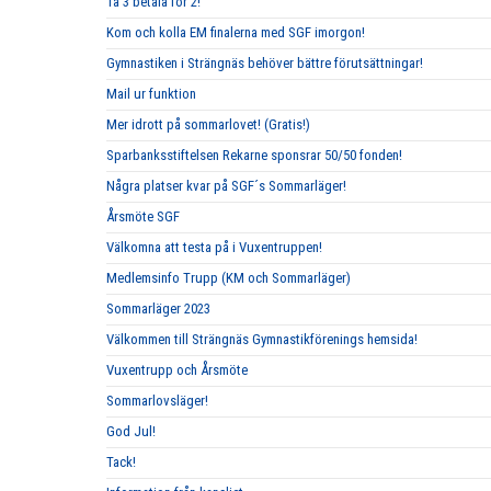
Ta 3 betala för 2!
Kom och kolla EM finalerna med SGF imorgon!
Gymnastiken i Strängnäs behöver bättre förutsättningar!
Mail ur funktion
Mer idrott på sommarlovet! (Gratis!)
Sparbanksstiftelsen Rekarne sponsrar 50/50 fonden!
Några platser kvar på SGF´s Sommarläger!
Årsmöte SGF
Välkomna att testa på i Vuxentruppen!
Medlemsinfo Trupp (KM och Sommarläger)
Sommarläger 2023
Välkommen till Strängnäs Gymnastikförenings hemsida!
Vuxentrupp och Årsmöte
Sommarlovsläger!
God Jul!
Tack!