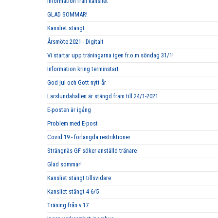
Information från kansliet
GLAD SOMMAR!
Kansliet stängt
Årsmöte 2021 - Digitalt
Vi startar upp träningarna igen fr.o.m söndag 31/1!
Information kring terminstart
God jul och Gott nytt år
Larslundahallen är stängd fram till 24/1-2021
E-posten är igång
Problem med E-post
Covid 19 - förlängda restriktioner
Strängnäs GF söker anställd tränare
Glad sommar!
Kansliet stängt tillsvidare
Kansliet stängt 4-6/5
Träning från v.17