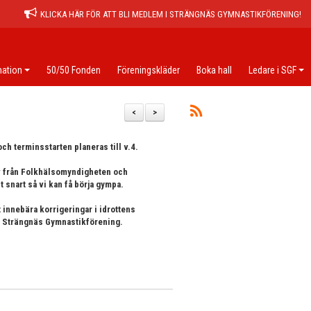
KLICKA HÄR FÖR ATT BLI MEDLEM I STRÄNGNÄS GYMNASTIKFÖRENING!
ation
50/50 Fonden
Föreningskläder
Boka hall
Ledare i SGF
<
>
ch terminsstarten planeras till v.4.
tiv från Folkhälsomyndigheten och
 snart så vi kan få börja gympa.
 innebära korrigeringar i idrottens
a Strängnäs Gymnastikförening.