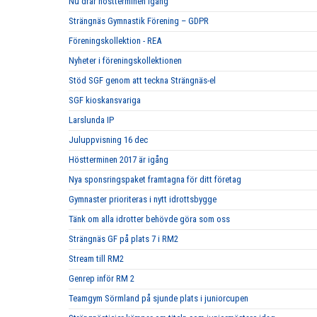
Nu drar höstterminen igång
Strängnäs Gymnastik Förening – GDPR
Föreningskollektion - REA
Nyheter i föreningskollektionen
Stöd SGF genom att teckna Strängnäs-el
SGF kioskansvariga
Larslunda IP
Juluppvisning 16 dec
Höstterminen 2017 är igång
Nya sponsringspaket framtagna för ditt företag
Gymnaster prioriteras i nytt idrottsbygge
Tänk om alla idrotter behövde göra som oss
Strängnäs GF på plats 7 i RM2
Stream till RM2
Genrep inför RM 2
Teamgym Sörmland på sjunde plats i juniorcupen