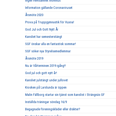
Ingen verksamhet inomhus
Information gällande Coronaviruset
Årsmöte 2020
Prova på Truppgymnastik för Vuxna!
God Jul och Gott Nytt År
Kansliet har semesterstängt
SGF önskar alla en fantastisk sommar!
SGF söker nya Styrelsemedlemmar
Årsmöte 2019
Nu är Vårterminen 2019 igång!!
God jul och gott nytt år!
Kansliet julstängt under jullovet
Kiosken på Larslunda är öppen
Malin Fällborg startar sin tjänst som kanslist i Strängnäs GF
Inställda träningar söndag 16/9
Begagnade föreningskläder eller dräkter?