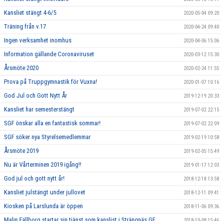
Kansliet stängt 4-6/5
2020-05-04 09:20
Träning från v.17
2020-04-24 09:40
Ingen verksamhet inomhus
2020-04-06 15:06
Information gällande Coronaviruset
2020-03-12 15:30
Årsmöte 2020
2020-02-24 11:55
Prova på Truppgymnastik för Vuxna!
2020-01-07 10:16
God Jul och Gott Nytt År
2019-12-19 20:33
Kansliet har semesterstängt
2019-07-02 22:15
SGF önskar alla en fantastisk sommar!
2019-07-02 22:09
SGF söker nya Styrelsemedlemmar
2019-02-19 10:58
Årsmöte 2019
2019-02-05 15:49
Nu är Vårterminen 2019 igång!!
2019-01-17 12:03
God jul och gott nytt år!
2018-12-18 13:58
Kansliet julstängt under jullovet
2018-12-11 09:41
Kiosken på Larslunda är öppen
2018-11-06 09:36
Malin Fällborg startar sin tjänst som kanslist i Strängnäs GF
2018-10-08 15:46