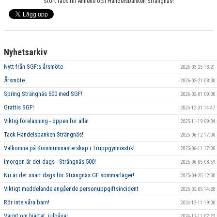
LEDARE I SGF
Stort tack till Annelie och Handelsbanken Strängnäs!
BILDER
KONTAKTA OSS
Nyhetsarkiv
STRÄNGNÄSCUPEN
Nytt från SGF:s årsmöte
2026-03-25 13:21
Årsmöte
2026-02-21 08:30
Spring Strängnäs 500 med SGF!
2026-02-01 09:00
Grattis SGF!
2025-12-31 14:47
Viktig föreläsning - öppen för alla!
2025-11-19 09:34
Tack Handelsbanken Strängnäs!
2025-06-12 17:00
Välkomna på Kommunmästerskap i Truppgymnastik!
2025-06-11 17:00
Imorgon är det dags - Strängnäs 500!
2025-06-05 08:59
Nu är det snart dags för Strängnäs GF sommarläger!
2025-04-25 12:30
Viktigt meddelande angående personuppgiftsincident
2025-02-05 14:28
Rör inte våra barn!
2024-12-11 19:00
Varmt om hjärtat, julgåva!
2024-12-11 07:22