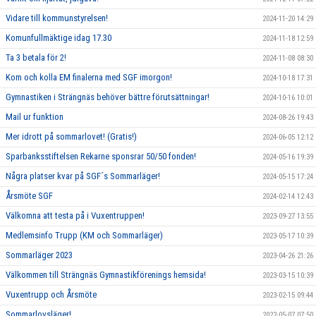
Vidare till kommunstyrelsen!
2024-11-20 14:29
Komunfullmäktige idag 17.30
2024-11-18 12:59
Ta 3 betala för 2!
2024-11-08 08:30
Kom och kolla EM finalerna med SGF imorgon!
2024-10-18 17:31
Gymnastiken i Strängnäs behöver bättre förutsättningar!
2024-10-16 10:01
Mail ur funktion
2024-08-26 19:43
Mer idrott på sommarlovet! (Gratis!)
2024-06-05 12:12
Sparbanksstiftelsen Rekarne sponsrar 50/50 fonden!
2024-05-16 19:39
Några platser kvar på SGF´s Sommarläger!
2024-05-15 17:24
Årsmöte SGF
2024-02-14 12:43
Välkomna att testa på i Vuxentruppen!
2023-09-27 13:55
Medlemsinfo Trupp (KM och Sommarläger)
2023-05-17 10:39
Sommarläger 2023
2023-04-26 21:26
Välkommen till Strängnäs Gymnastikförenings hemsida!
2023-03-15 10:39
Vuxentrupp och Årsmöte
2023-02-15 09:44
Sommarlovsläger!
2022-05-07 07:50