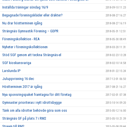
Inställda träningar söndag 16/9
2018-09-10 11:23
Begagnade föreningskläder eller dräkter?
2018-08-27 16:27
Nu drar höstterminen igång
2018-08-27 16:19
Strängnäs Gymnastik Förening – GDPR
2018-05-31 12:51
Föreningskollektion - REA
2018-05-30 08:49
Nyheter i föreningskollektionen
2018-03-20 11:31
Stöd SGF genom att teckna Strängnäs-el
2018-02-23 13:28
SGF kioskansvariga
2018-02-10 14:58
Larslunda IP
2018-01-22 15:24
Juluppvisning 16 dec
2017-12-01 06:50
Höstterminen 2017 är igång
2017-08-21 16:27
Nya sponsringspaket framtagna för ditt företag
2017-02-01 07:38
Gymnaster prioriteras i nytt idrottsbygge
2015-10-14 09:20
Tänk om alla idrotter behövde göra som oss
2015-05-12 16:00
Strängnäs GF på plats 7 i RM2
2015-05-10 21:39
Stream till RM2
2015-05-08 09:44