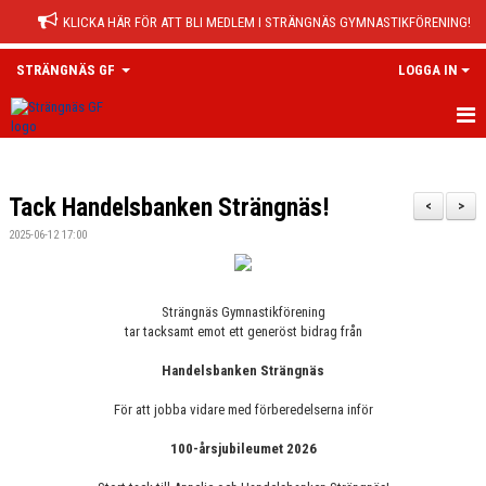
KLICKA HÄR FÖR ATT BLI MEDLEM I STRÄNGNÄS GYMNASTIKFÖRENING!
STRÄNGNÄS GF
LOGGA IN
HEM
Tack Handelsbanken Strängnäs!
NYHETER
<
>
2025-06-12 17:00
VÅR VERKSAMHET
MEDLEMSINFORMATION
Strängnäs Gymnastikförening
tar tacksamt emot ett generöst bidrag från
50/50 FONDEN
Handelsbanken Strängnäs
FÖRENINGSKLÄDER
För att jobba vidare med förberedelserna inför
BOKA HALL
100-årsjubileumet 2026