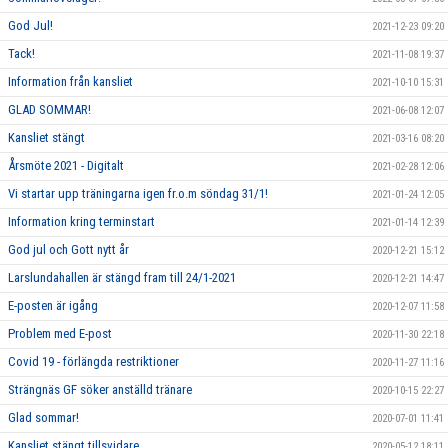
God Jul!
2021-12-23 09:20
Tack!
2021-11-08 19:37
Information från kansliet
2021-10-10 15:31
GLAD SOMMAR!
2021-06-08 12:07
Kansliet stängt
2021-03-16 08:20
Årsmöte 2021 - Digitalt
2021-02-28 12:06
Vi startar upp träningarna igen fr.o.m söndag 31/1!
2021-01-24 12:05
Information kring terminstart
2021-01-14 12:39
God jul och Gott nytt år
2020-12-21 15:12
Larslundahallen är stängd fram till 24/1-2021
2020-12-21 14:47
E-posten är igång
2020-12-07 11:58
Problem med E-post
2020-11-30 22:18
Covid 19 - förlängda restriktioner
2020-11-27 11:16
Strängnäs GF söker anställd tränare
2020-10-15 22:27
Glad sommar!
2020-07-01 11:41
Kansliet stängt tillsvidare
2020-05-12 18:11