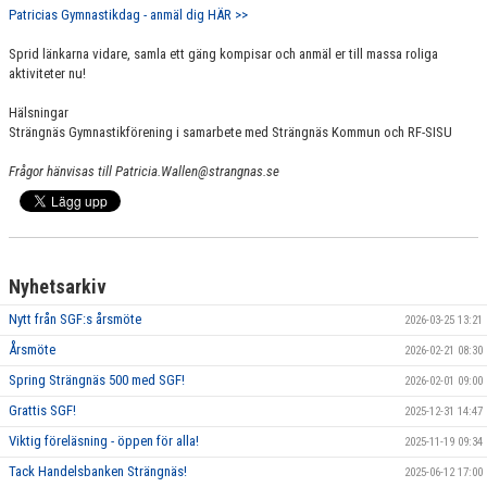
Patricias Gymnastikdag - anmäl dig HÄR >>
Sprid länkarna vidare, samla ett gäng kompisar och anmäl er till massa roliga
aktiviteter nu!
Hälsningar
Strängnäs Gymnastikförening i samarbete med Strängnäs Kommun och RF-SISU
Frågor hänvisas till Patricia.Wallen@strangnas.se
Nyhetsarkiv
Nytt från SGF:s årsmöte
2026-03-25 13:21
Årsmöte
2026-02-21 08:30
Spring Strängnäs 500 med SGF!
2026-02-01 09:00
Grattis SGF!
2025-12-31 14:47
Viktig föreläsning - öppen för alla!
2025-11-19 09:34
Tack Handelsbanken Strängnäs!
2025-06-12 17:00