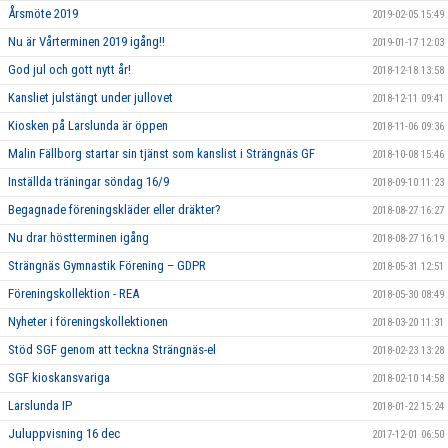
Årsmöte 2019
2019-02-05 15:49
Nu är Vårterminen 2019 igång!!
2019-01-17 12:03
God jul och gott nytt år!
2018-12-18 13:58
Kansliet julstängt under jullovet
2018-12-11 09:41
Kiosken på Larslunda är öppen
2018-11-06 09:36
Malin Fällborg startar sin tjänst som kanslist i Strängnäs GF
2018-10-08 15:46
Inställda träningar söndag 16/9
2018-09-10 11:23
Begagnade föreningskläder eller dräkter?
2018-08-27 16:27
Nu drar höstterminen igång
2018-08-27 16:19
Strängnäs Gymnastik Förening – GDPR
2018-05-31 12:51
Föreningskollektion - REA
2018-05-30 08:49
Nyheter i föreningskollektionen
2018-03-20 11:31
Stöd SGF genom att teckna Strängnäs-el
2018-02-23 13:28
SGF kioskansvariga
2018-02-10 14:58
Larslunda IP
2018-01-22 15:24
Juluppvisning 16 dec
2017-12-01 06:50