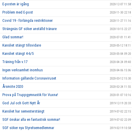
E-posten är igång
2020-12-07 11:58
Problem med E-post
2020-11-30 22:18
Covid 19 - förlängda restriktioner
2020-11-27 11:16
Strängnäs GF söker anställd tränare
2020-10-15 22:27
Glad sommar!
2020-07-01 11:41
Kansliet stängt tillsvidare
2020-05-12 18:11
Kansliet stängt 4-6/5
2020-05-04 09:20
Träning från v.17
2020-04-24 09:40
Ingen verksamhet inomhus
2020-04-06 15:06
Information gällande Coronaviruset
2020-03-12 15:30
Årsmöte 2020
2020-02-24 11:55
Prova på Truppgymnastik för Vuxna!
2020-01-07 10:16
God Jul och Gott Nytt År
2019-12-19 20:33
Kansliet har semesterstängt
2019-07-02 22:15
SGF önskar alla en fantastisk sommar!
2019-07-02 22:09
SGF söker nya Styrelsemedlemmar
2019-02-19 10:58