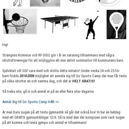
LEDARE I SGF
BILDER
KONTAKTA OSS
STRÄNGNÄSCUPEN
Hej!
Strängnäs Kommun och RF-SISU gör i år en satsning tillsammans med några
idrottsföreningar för att möjliggöra ett mer aktivt sommarlov till kommunens barn.
Självklart vill SGF vara med och stötta detta initiativ! Under vecka 24 och 25 för
barn födda
2014-2006
möjlighet att anmäla sig till Go Sports Camp där man får testa
på olika idrotter en och samma dag, och det är
HELT GRATIS!
Så tveka inte, gå in och anmäl er på en eller flera utav dagarna:
Anmäl dig till Go Sports Camp HÄR >>
Är man bara sugen på att testa gymnastik så går det också bra! Vi har en heldag
med ett GRATIS gymnastikläger 12/6. Så ta med den där kompisen som varit sugen
på att komma och testa gympa och anmäl er tillsammans!