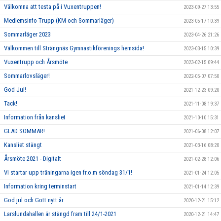
Välkomna att testa på i Vuxentruppen!
2023-09-27 13:55
Medlemsinfo Trupp (KM och Sommarläger)
2023-05-17 10:39
Sommarläger 2023
2023-04-26 21:26
Välkommen till Strängnäs Gymnastikförenings hemsida!
2023-03-15 10:39
Vuxentrupp och Årsmöte
2023-02-15 09:44
Sommarlovsläger!
2022-05-07 07:50
God Jul!
2021-12-23 09:20
Tack!
2021-11-08 19:37
Information från kansliet
2021-10-10 15:31
GLAD SOMMAR!
2021-06-08 12:07
Kansliet stängt
2021-03-16 08:20
Årsmöte 2021 - Digitalt
2021-02-28 12:06
Vi startar upp träningarna igen fr.o.m söndag 31/1!
2021-01-24 12:05
Information kring terminstart
2021-01-14 12:39
God jul och Gott nytt år
2020-12-21 15:12
Larslundahallen är stängd fram till 24/1-2021
2020-12-21 14:47