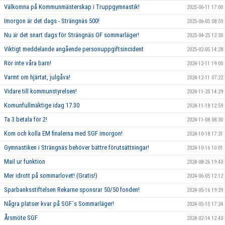
Välkomna på Kommunmästerskap i Truppgymnastik!
2025-06-11 17:00
Imorgon är det dags - Strängnäs 500!
2025-06-05 08:59
Nu är det snart dags för Strängnäs GF sommarläger!
2025-04-25 12:30
Viktigt meddelande angående personuppgiftsincident
2025-02-05 14:28
Rör inte våra barn!
2024-12-11 19:00
Varmt om hjärtat, julgåva!
2024-12-11 07:22
Vidare till kommunstyrelsen!
2024-11-20 14:29
Komunfullmäktige idag 17.30
2024-11-18 12:59
Ta 3 betala för 2!
2024-11-08 08:30
Kom och kolla EM finalerna med SGF imorgon!
2024-10-18 17:31
Gymnastiken i Strängnäs behöver bättre förutsättningar!
2024-10-16 10:01
Mail ur funktion
2024-08-26 19:43
Mer idrott på sommarlovet! (Gratis!)
2024-06-05 12:12
Sparbanksstiftelsen Rekarne sponsrar 50/50 fonden!
2024-05-16 19:39
Några platser kvar på SGF´s Sommarläger!
2024-05-15 17:24
Årsmöte SGF
2024-02-14 12:43