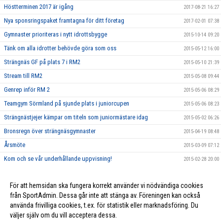
Höstterminen 2017 är igång
2017-08-21 16:27
Nya sponsringspaket framtagna för ditt företag
2017-02-01 07:38
Gymnaster prioriteras i nytt idrottsbygge
2015-10-14 09:20
Tänk om alla idrotter behövde göra som oss
2015-05-12 16:00
Strängnäs GF på plats 7 i RM2
2015-05-10 21:39
Stream till RM2
2015-05-08 09:44
Genrep inför RM 2
2015-05-06 08:29
Teamgym Sörmland på sjunde plats i juniorcupen
2015-05-06 08:23
Strängnästjejer kämpar om titeln som juniormästare idag
2015-05-02 06:26
Bronsregn över strängnäsgymnaster
2015-04-19 08:48
Årsmöte
2015-03-09 07:12
Kom och se vår underhållande uppvisning!
2015-02-28 20:00
Nu vill vi bli fler!
2015-01-08 23:07
För att hemsidan ska fungera korrekt använder vi nödvändiga cookies
Välkommen till vår nya hemsida
2015-01-08 22:32
från SportAdmin. Dessa går inte att stänga av. Föreningen kan också
använda frivilliga cookies, t.ex. för statistik eller marknadsföring. Du
väljer själv om du vill acceptera dessa.